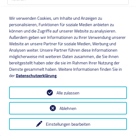
Bitte tragen Sie hier Ihre Telefonnummer ein.
Wir verwenden Cookies, um Inhalte und Anzeigen zu
Ihre Mitteilung
*
personalisieren, Funktionen für soziale Medien anbieten zu
können und die Zugriffe auf unserer Website zu analysieren.
Außerdem geben wir Informationen zu Ihrer Verwendung unserer
Website an unsere Partner für soziale Medien, Werbung und
Analysen weiter. Unsere Partner führen diese Informationen
möglicherweise mit weiteren Daten zusammen, die Sie ihnen
bereitgestellt haben oder die sie im Rahmen Ihrer Nutzung der
Dienste gesammelt haben. Weitere Informationen finden Sie in
Bitte tragen Sie hier Ihre Nachricht ein.
der
Datenschutzerklärung
.
Ich habe die
Datenschutzbestimmungen
gelesen und
akzeptiert.
*
Alle zulassen
Ablehnen
Alle mit
*
markierten Felder sind Pflichtfelder.
Einstellungen bearbeiten
Absenden